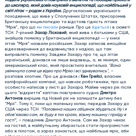
до школяра, який довів науковій енциклопедії, що найбільший у
світі літак – родом з України.
Другокласник українського
походження, що живе у Сполучених Штатах, присоромив
Британську енциклопедію та відстояв гідність літака
“Мрія”, про що
ми писали
раніше. Про це
йдеться
і в сюжеті
ТСН. 7-річний
Захар Лісковий
, який живе з батьками у США,
знайшов помилку у Британській енциклопедії ― у книзі
літак “Мрія” назвали російським. Захар записав емоційне
відеозвернення до видавництва з надією, що там
виправлять помилку. Завдяки Захару про те, що літак
український, дізнався не лише видавець, а, як мінімум, один
американський клас, який просвітила вчителька.
"Вона
увімкнула саме це відео про Мрію і всі здивувались",
–
розповів хлопчик. Про це дізнався і
Кен Грейсі
, власник
каліфорнійської компанії, що навчає роботехніки, про що
особисто написав у листі до Захара. Майже через рік після
цього "відкриття" капітан повітряного судна
Дмитро
Антонов
вирішив під Новий рік не залишати дитину без
“Мрії”. Тому її, поки що маленьку копію, передав Захару до
США через ТСН.
“Половина наших обіцянок збудеться. Ну і я
обов’язково сам, як буду в тих краях, візьму машину і приїду в
гості”,
– повідомив Дмитро Антонов. Сам же Захар чекає
на гостей, в майбутньому збирається стати програмістом
або ж пілотом, а зараз зізнається, що найбільше мріє, аби