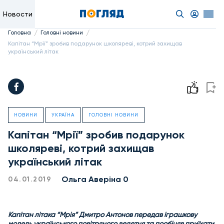
Новости
/
/
Головна
Головні новини
Капітан “Мрії” зробив подарунок школяреві, котрий захищав
український літак
НОВИНИ
УКРАЇНА
ГОЛОВНІ НОВИНИ
Капітан “Мрії” зробив подарунок
школяреві, котрий захищав
український літак
Ольга Аверіна 0
04.01.2019
Капітан літака “Мрія” Дмитро Антонов передав іграшкову
модель українського повітряного велетня та пообіцяв приїхати