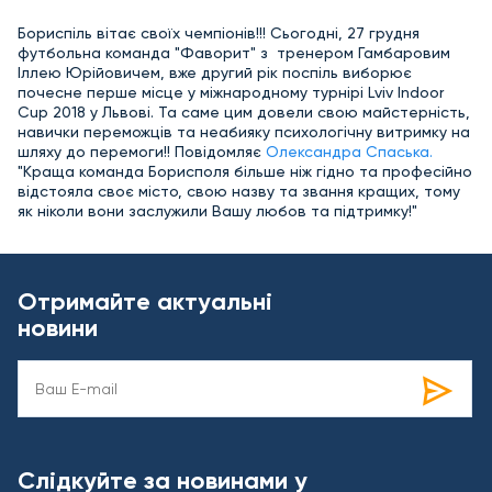
Бориспіль вітає своїх чемпіонів!!! Сьогодні, 27 грудня
футбольна команда "Фаворит" з тренером Гамбаровим
Іллею Юрійовичем, вже другий рік поспіль виборює
почесне перше місце у міжнародному турнірі Lviv Indoor
Cup 2018 у Львові.
Та саме цим довели свою майстерність,
навички переможців та неабияку психологічну витримку на
шляху до перемоги!!
Повідомляє
Олександра Спаська.
"Краща команда Борисполя більше ніж гідно та професійно
відстояла своє місто, свою назву та звання кращих, тому
як ніколи вони заслужили Вашу любов та підтримку!"
Отримайте актуальні
новини
Слідкуйте за новинами у