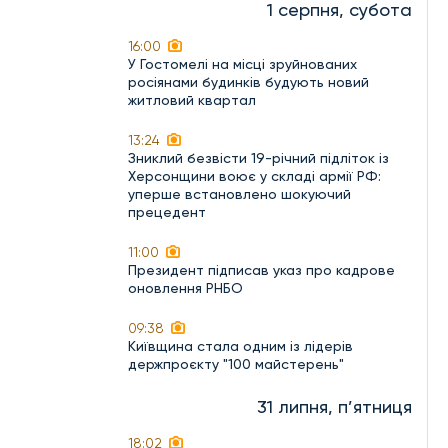
1 серпня, субота
16:00
У Гостомелі на місці зруйнованих
росіянами будинків будують новий
житловий квартал
13:24
Зниклий безвісти 19-річний підліток із
Херсонщини воює у складі армії РФ:
уперше встановлено шокуючий
прецедент
11:00
Президент підписав указ про кадрове
оновлення РНБО
09:38
Київщина стала одним із лідерів
держпроєкту "100 майстерень"
31 липня, п’ятниця
18:02