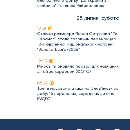
благодійного фонду "До України з
любов’ю" Тетяною Рябоволовою
25 липня, субота
19:52
Стрічка режисера Павла Острікова "Ти
- Космос" стала головним переможцем
10-ї ювілейної Національної кінопремії
"Золота Дзиґа-2026"
12:08
Міносвіти оновило портал для навчання
дітей за кордоном (ФОТО)
08:27
Третя масована атака на Слов'янськ за
добу: 16 поранених, серед них дитина
(ВІДЕО)