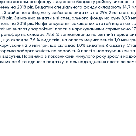
атки загального фонду зведеного бюджету району виконані в с
ень на 2018 рік. Видатки спеціального фонду складають 14,7 мл
 . З районного бюджету здійснено видатків на 294,2 млн.грн., 
 рік. Здійснено видатків зі спеціального фонду на суму 8,98 млн
нь на 2018 рік. На фінансування захищених статей видатків з
лі: на виплату заробітної плати з нарахуваннями спрямовано 170
трансфертів складає 78,6 % запланованих на звітний період ви
., що складає 7,6 % видатків, на оплату медикаментів 1,0 млн.гр
 харчування 2,3 млн.грн, що складає 1,0% видатків бюджету. Ста
орська заборгованість по заробітній платі з нарахуваннями та 
 відсутня. Порівняно з показниками минулого року зросли надх
чних осіб та єдиного податку, а ось надходження плати за зем