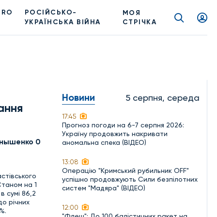
PRO
РОСІЙСЬКО-
МОЯ
УКРАЇНСЬКА ВІЙНА
СТРІЧКА
Новини
5 серпня, середа
ання
17:45
Прогноз погоди на 6-7 серпня 2026:
Україну продовжить накривати
нышенко 0
аномальна спека (ВІДЕО)
13:08
Операцію "Кримський рубильник OFF"
стівського
успішно продовжують Сили безпілотних
таном на 1
систем "Мадяра" (ВІДЕО)
 сумі 86,2
до річних
12:00
%.
"Флеш": До 100 балістичних ракет на