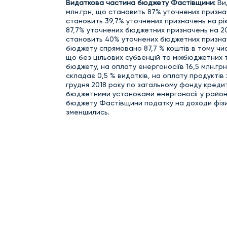
Видаткова частина
бюджету Фастівщини:
Вид
млн.грн, що становить 87% уточнених признач
становить 39,7% уточнених призначень на рік
87,7% уточнених бюджетних призначень на 2018
становить 40% уточнених бюджетних призначе
бюджету спрямовано 87,7 % коштів в тому чис
що без цільових субвенцій та міжбюджетних 
бюджету, на оплату енергоносіїв 16,5 млн.грн
складає 0,5 % видатків, на оплату продуктів
грудня 2018 року по загальному фонду кредит
бюджетними установами енергоносії у районі
бюджету Фастівщини податку на доходи фізи
зменшились.