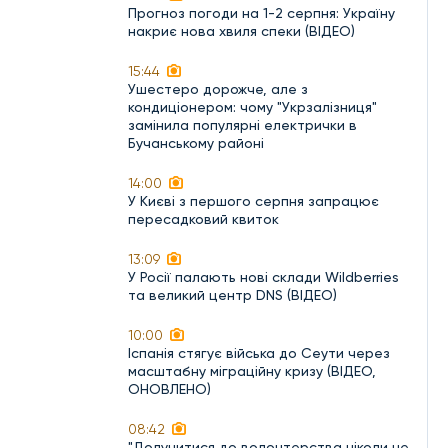
Прогноз погоди на 1-2 серпня: Україну
накриє нова хвиля спеки (ВІДЕО)
15:44
Ушестеро дорожче, але з
кондиціонером: чому "Укрзалізниця"
замінила популярні електрички в
Бучанському районі
14:00
У Києві з першого серпня запрацює
пересадковий квиток
13:09
У Росії палають нові склади Wildberries
та великий центр DNS (ВІДЕО)
10:00
Іспанія стягує війська до Сеути через
масштабну міграційну кризу (ВІДЕО,
ОНОВЛЕНО)
08:42
"Долучитися до волонтерства ніколи не