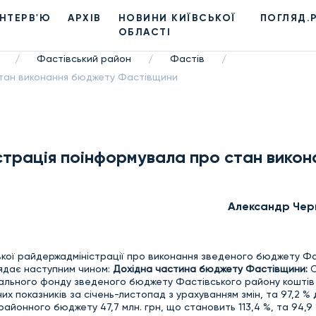
ІНТЕРВ'Ю
АРХІВ
НОВИНИ КИЇВСЬКОЇ
ПОГЛЯД.
ОБЛАСТІ
Фастівський район
Фастів
/
/
/
стан виконання бюджету Фастівщини
трація поінформувала про стан викон
Александр Чер
ької райдержадміністрації про виконання зведеного бюджету Фа
глядає наступним чином:
Дохідна частина
бюджету Фастівщини:
С
ального фонду зведеного бюджету Фастівського району коштів в
их показників за січень-листопад з урахуванням змін, та 97,2 % 
 районного бюджету 47,7 млн. грн, що становить 113,4 %, та 94,9 