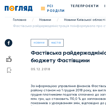
УСІ
ТЕЛЕПРОЄКТИ
РОЗДІЛИ
Головна
Новини
Новини Київської області
/
/
Фастівська райдержадміністрація поінформувала про 
НОВИНИ
ФАСТІВ
Фастівська райдержадмініс
бюджету Фастівщини
05.12.2018
За інформацією управління фінансів Фастівс
району станом на 1 грудня 2018 року, він ви
грудня платниками податків сплачено до заг
млн. грн, що становить 110,0 % до запланован
показників з урахуванням змін, відповідно до