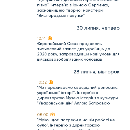
пізно". Інтерв’ю з Іриною Сергієнко,
засновницею творчої майстерні
"Вишгородські павучки"
30 липня, четвер
10:14
Європейський Союз продовжив
тимчасовий захист для українців до
2028 року, запровадивши нові умови для
військовозобов'язаних чоловіків
28 липня, вівторок
10:32
"Ми переживаємо своєрідний ренесанс
української історії". Інтерв’ю з
директоркою Музею історії та культури
"Уваровський дім" Аллою Багіровою
08:00
"Мрію, щоб потреби в нашій роботі не
було". Інтерв’ю з директоркою