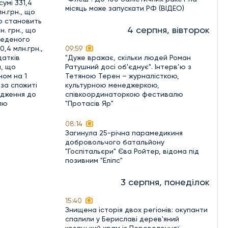
умі 331,4
місяць може запускати РФ (ВІДЕО)
н.грн., що
що становить
4 серпня, вівторок
. грн., що
веденого
,4 млн.грн.,
09:59
датків
"Дуже вражає, скільки людей Роман
н, що
Ратушний досі об'єднує". Інтерв’ю з
ном на 1
Тетяною Терен – журналісткою,
за спожиті
культурною менеджеркою,
одження до
співкоординаторкою фестивалю
лю
"Протасів Яр"
08:14
Загинула 25-річна парамедикиня
добровольчого батальйону
"Госпітальєри" Єва Ройтер, відома під
позивним "Еліпс"
3 серпня, понеділок
15:40
Знищена історія двох регіонів: окупанти
спалили у Бериславі дерев'яний