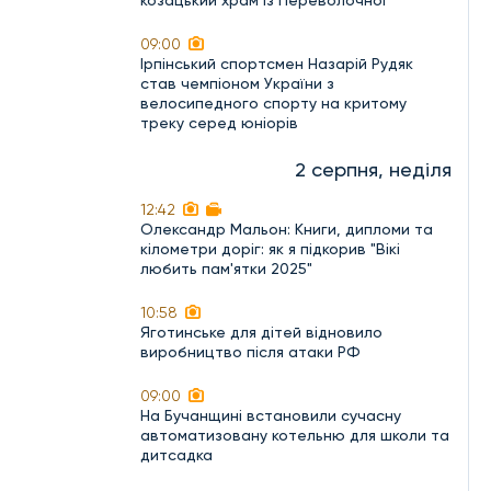
козацький храм із Переволочної
09:00
Ірпінський спортсмен Назарій Рудяк
став чемпіоном України з
велосипедного спорту на критому
треку серед юніорів
2 серпня, неділя
12:42
Олександр Мальон: Книги, дипломи та
кілометри доріг: як я підкорив "Вікі
любить пам'ятки 2025"
10:58
Яготинське для дітей відновило
виробництво після атаки РФ
09:00
На Бучанщині встановили сучасну
автоматизовану котельню для школи та
дитсадка