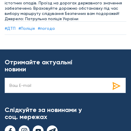
істотних опадів. Проїзд на дорогах державного значення
забезпечено. Враховуйте дорожню обстановку під час
вибору маршруту слідування Безпечних вам подорожей!
Джерело: Патрульна поліція України
#ДТП
#Поліція
#погода
Отримайте актуальні
новини
Слідкуйте за новинами у
соц. мережах