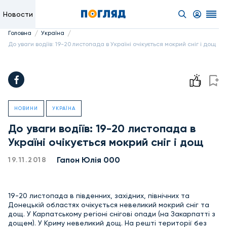
Новости
/
/
Головна
Україна
До уваги водіїв: 19-20 листопада в Україні очікується мокрий сніг і дощ
НОВИНИ
УКРАЇНА
До уваги водіїв: 19-20 листопада в
Україні очікується мокрий сніг і дощ
Гапон Юлія 000
19.11.2018
19-20 листопада в південних, західних, північних та
Донецькій областях очікується невеликий мокрий сніг та
дощ. У Карпатському регіоні снігові опади (на Закарпатті з
дощем). У Криму невеликий дощ. На решті території без