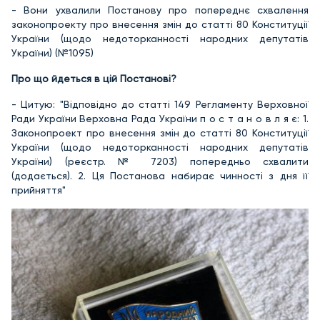
- Вони ухвалили Постанову про попереднє схвалення
законопроекту про внесення змін до статті 80 Конституції
України (щодо недоторканності народних депутатів
України) (№1095)
Про що йдеться в цій Постанові?
- Цитую: "Відповідно до статті 149 Регламенту Верховної
Ради України Верховна Рада України п о с т а н о в л я є: 1.
Законопроект про внесення змін до статті 80 Конституції
України (щодо недоторканності народних депутатів
України) (реєстр. № 7203) попередньо схвалити
(додається). 2. Ця Постанова набирає чинності з дня її
прийняття"