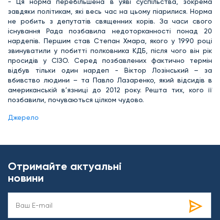
- Ця норма перебільшена в уяві суспільства, зокрема
завдяки політикам, які весь час на цьому піарилися. Норма
не робить з депутатів священних корів. За часи свого
існування Рада позбавила недоторканності понад 20
нардепів. Першим став Степан Хмара, якого у 1990 році
звинуватили у побитті полковника КДБ, після чого він рік
просидів у СІЗО. Серед позбавлених фактично термін
відбув тільки один нардеп - Віктор Лозінський – за
вбивство людини – та Павло Лазаренко, який відсидів в
американській в’язниці до 2012 року. Решта тих, кого її
позбавили, почуваються цілком чудово.
Джерело
Отримайте актуальні
новини