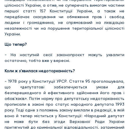
цілісності України, а отже, не суперечать вимогам частини
першої статті 157 Конституції України, а також не
передбачає скасування чи обмеження прав і свобод
людини і громадянина, не спрямований на ліквідацію
незалежності чи на порушення територіальної цілісності
України.
Що тепер?
- На наступній сесії законопроєкт можуть ухвалити
остаточно, тобто вже у вересні.
Коли ж з'явилася недоторканність?
- 1978 року у Конституції УРСР. Стаття 95 проголошувала,
що «депутатові забезпечуються умови для
безперешкодного й ефективного здійснення його прав і
обов'язків». Потім норму про депутатську недоторканність
прописали в законі про статус народного депутата 1993
року. Тоді одне з положень закону виклали в редакції, в якій
воно й тепер міститься у Конституції: «Народний депутат
не може бути без згоди Верховної Ради України
притягнутий до кримінальної відповідальності, затриманий