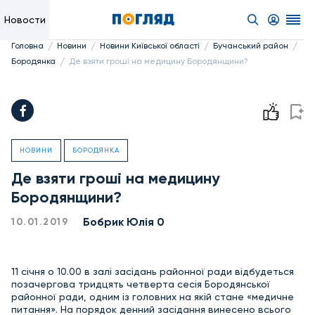
Новости
/
/
/
/
Головна
Новини
Новини Київської області
Бучанський район
/
Бородянка
Де взяти гроші на медицину Бородянщини?
НОВИНИ
БОРОДЯНКА
Де взяти гроші на медицину
Бородянщини?
Бобрик Юлія 0
10.01.2019
11 січня о 10.00 в залі засідань районної ради відбудеться
позачергова тридцять четверта сесія Бородянської
районної ради, одним із головних на якій стане «медичне
питання». На порядок денний засідання винесено всього