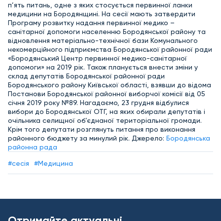
п’ять питань, одне з яких стосується первинної ланки
медицини на Бородянщині. На сесії мають затвердити
Програму розвитку надання первинної медико –
санітарної допомоги населенню Бородянської району та
відновлення матеріально-технічної бази Комунального
некомерційного підприємства Бородянської районної ради
«Бородянський Центр первинної медико-санітарної
допомоги» на 2019 рік. Також планується внести зміни у
склад депутатів Бородянської районної ради
Бородянського району Київської області, взявши до відома
Постанови Бородянської районної виборчої комісії від 05
січня 2019 року №89. Нагадаємо, 23 грудня відбулися
вибори до Бородянської ОТГ, на яких обирали депутатів і
очільника селищної об’єднаної територіальної громади.
Крім того депутати розглянуть питання про виконання
районного бюджету за минулий рік. Джерело:
Бородянська
районна рада
#сесія
#Медицина
Отримайте актуальні