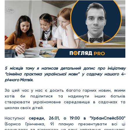
5 місяців тому я написав детальний допис про ініціативу
“сімейна практика української мови” у садочку нашого 4-
річного Матвія.
За цей час у нас є досить багато гарних новин, якими
хотів би поділитися та надихнути інших батьків
створювати україномовне середовище в садочках та
школах своїх дітей.
Наступної
середи, 26.01, о 19:00 в "УрбанСпейс500"
(Бориса Грінченка, 9) планую презентувати всі ці
результати та відповісти на ваші запитання, коментарі.