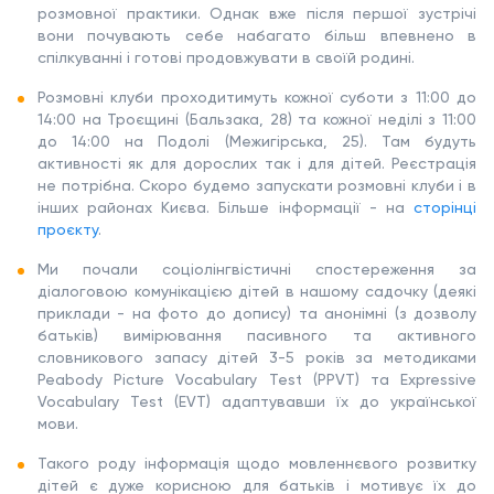
розмовної практики. Однак вже після першої зустрічі
вони почувають себе набагато більш впевнено в
спілкуванні і готові продовжувати в своїй родині.
Розмовні клуби проходитимуть кожної суботи з 11:00 до
14:00 на Троєщині (Бальзака, 28) та кожної неділі з 11:00
до 14:00 на Подолі (Межигірська, 25). Там будуть
активності як для дорослих так і для дітей. Реєстрація
не потрібна. Скоро будемо запускати розмовні клуби і в
інших районах Києва. Більше інформації - на
сторінці
проєкту
.
Ми почали соціолінгвістичні спостереження за
діалоговою комунікацією дітей в нашому садочку (деякі
приклади - на фото до допису) та анонімні (з дозволу
батьків) вимірювання пасивного та активного
словникового запасу дітей 3-5 років за методиками
Peabody Picture Vocabulary Test (PPVT) та Expressive
Vocabulary Test (EVT) адаптувавши їх до української
мови.
Такого роду інформація щодо мовленнєвого розвитку
дітей є дуже корисною для батьків і мотивує їх до