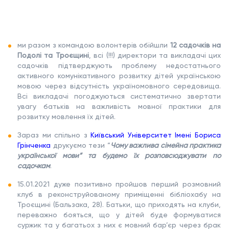
ми разом з командою волонтерів обійшли
12 садочків на
Подолі та Троєщині
, всі (!!!) директори та викладачі цих
садочків підтверджують проблему недостатнього
активного комунікативного розвитку дітей українською
мовою через відсутність україномовного середовища.
Всі викладачі погоджуються систематично звертати
увагу батьків на важливість мовної практики для
розвитку мовлення їх дітей.
Зараз ми спільно з
Київський Університет Імені Бориса
Грінченка
друкуємо тези “
Чому важлива сімейна практика
української мови” та будемо їх розповсюджувати по
садочкам
.
15.01.2021 дуже позитивно пройшов перший розмовний
клуб в реконструйованому приміщенні бібліохабу на
Троєщині (Бальзака, 28). Батьки, що приходять на клуби,
переважно бояться, що у дітей буде формуватися
суржик та у багатьох з них є мовний бар’єр через брак