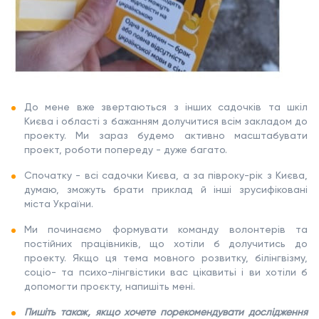
До мене вже звертаються з інших садочків та шкіл
Києва і області з бажанням долучитися всім закладом до
проекту. Ми зараз будемо активно масштабувати
проект, роботи попереду - дуже багато.
Спочатку - всі садочки Києва, а за півроку-рік з Києва,
думаю, зможуть брати приклад й інші зрусифіковані
міста України.
Ми починаємо формувати команду волонтерів та
постійних працівників, що хотіли б долучитись до
проекту. Якщо ця тема мовного розвитку, білінгвізму,
соціо- та психо-лінгвістики вас цікавитьі і ви хотіли б
допомогти проєкту, напишіть мені.
Пишіть також, якщо хочете порекомендувати дослідження