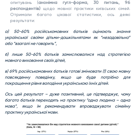
опитувань (
анонімна гугл-форма, 30 питань, 96
респондентів)
щодо мовної практики київських сімей.
Отримали багато цікавої статистики, ось деякі
результати:
а) 50-60% російськомовних батьків оцінюють знання
української своїми дітьми-дошкільнятами як “незадовільно”
або “взагалі не говорить”,
б) лише 50-60% батьків замислювалися над стратегією
мовного виховання своїх дітей,
в) 69% російськомовних батьків готові змінювати (!) свою мовну
повсякденну поведінку, якщо це буде потрібно для
покращення рівня володіння українською їхніх дітей.
Ось цей результат – дуже позитивний, це підтверджує, чому
багато батьків переходять на практику “одна людина – одна
мова”, якщо їм рекомендувати впроваджувати сімейну
практику української мови.