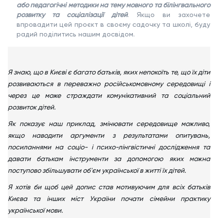
або педагогічні методики на тему мовного та білінгвального
розвитку та соціалізації дітей
. Якщо ви захочете
впровадити цей проєкт в своєму садочку та школі, буду
радий поділитись нашим досвідом.
Я знаю, що в Києві є багато батьків, яких непокоїть те, що їх діти
розвиваються в переважно російськомовному середовищі і
через це може страждати комунікативний та соціальний
розвиток дітей.
Як показує наш приклад, змінювати середовище можливо,
якщо наводити аргументи з результатами опитувань,
посиланнями на соціо- і психо-лінгвістичні дослідження та
давати батькам інструменти за допомогою яких можна
поступово збільшувати об'єм української в житті їх дітей.
Я хотів би щоб цей допис став мотивуючим для всіх батьків
Києва та інших міст України почати сімейни практику
української мови.