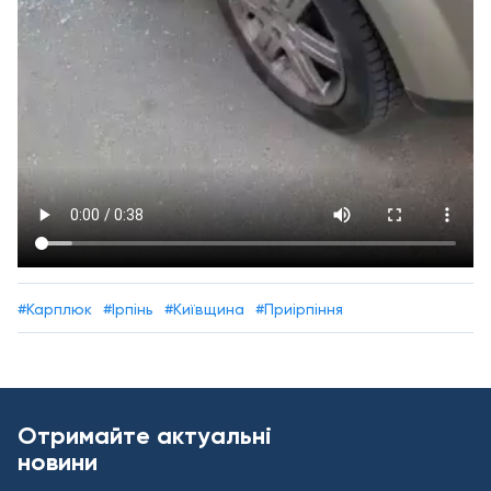
#Карплюк
#Ірпінь
#Київщина
#Приірпіння
Отримайте актуальні
новини