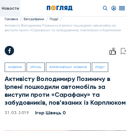
Новости
/
/
/
Головна
Без рубрики
Події
Активісту Володимиру Позиничу в Ірпені пошкодили автомобіль за
виступи проти «Сарафану» та забудовників, пов’язаних із Карплюком
НОВИНИ
ІРПІНЬ
КРИМІНАЛЬНІ НОВИНИ
ПОДІЇ
Активісту Володимиру Позиничу в
Ірпені пошкодили автомобіль за
виступи проти «Сарафану» та
забудовників, пов’язаних із Карплюком
Ігор Швець 0
31.03.2019