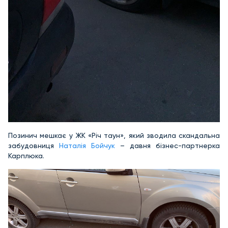
Позинич мешкає у ЖК «Річ таун», який зводила скандальна
забудовниця
Наталія Бойчук
– давня бізнес-партнерка
Карплюка.