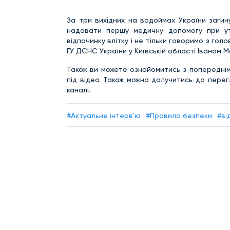
За три вихідних на водоймах України загин
надавати першу медичну допомогу при у
відпочинку влітку і не тільки говоримо з гол
ГУ ДСНС України у Київській області Іваном М
Також ви можете ознайомитись з попередні
під відео. Також можна долучитись до пере
каналі.
#Актуальне інтерв'ю
#Правила безпеки
#ві