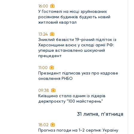
16:00
У Гостомелі на місці зруйнованих
росіянами будинків будують новий
житловий квартал
13:24
Зниклий безвісти 19-річний підліток із
Херсонщини воює у складі армії РФ:
уперше встановлено шокуючий
прецедент
11:00
Президент підписав указ про кадрове
оновлення РНБО
09:38
Київщина стала одним із лідерів
держпроєкту "100 майстерень"
31 липня, п’ятниця
18:02
Прогноз погоди на 1-2 серпня: Україну