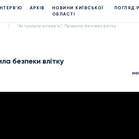
ІНТЕРВ'Ю
АРХІВ
НОВИНИ КИЇВСЬКОЇ
ПОГЛЯД.
ОБЛАСТІ
"Актуальне інтерв'ю". Правила безпеки влітку
/
ила безпеки влітку
но