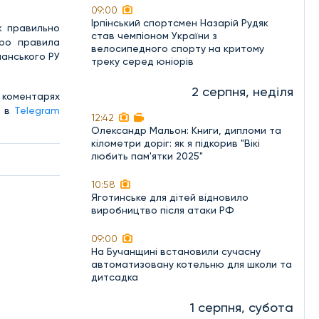
09:00
Ірпінський спортсмен Назарій Рудяк
Як правильно
став чемпіоном України з
ро правила
велосипедного спорту на критому
чанського РУ
треку серед юніорів
2 серпня, неділя
 коментарях
и в
Telegram
12:42
Олександр Мальон: Книги, дипломи та
кілометри доріг: як я підкорив "Вікі
любить пам'ятки 2025"
10:58
Яготинське для дітей відновило
виробництво після атаки РФ
09:00
На Бучанщині встановили сучасну
автоматизовану котельню для школи та
дитсадка
1 серпня, субота