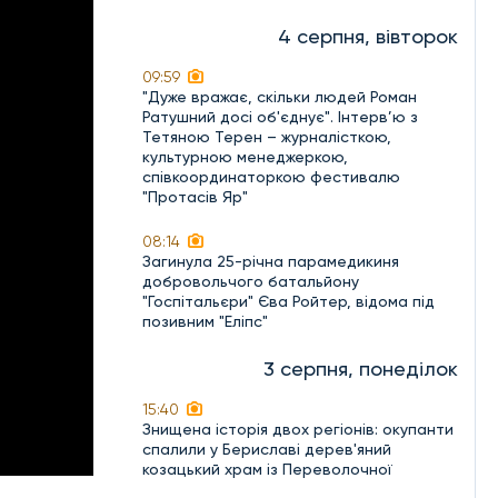
4 серпня, вівторок
09:59
"Дуже вражає, скільки людей Роман
Ратушний досі об'єднує". Інтерв’ю з
Тетяною Терен – журналісткою,
культурною менеджеркою,
співкоординаторкою фестивалю
"Протасів Яр"
08:14
Загинула 25-річна парамедикиня
добровольчого батальйону
"Госпітальєри" Єва Ройтер, відома під
позивним "Еліпс"
3 серпня, понеділок
15:40
Знищена історія двох регіонів: окупанти
спалили у Бериславі дерев'яний
козацький храм із Переволочної