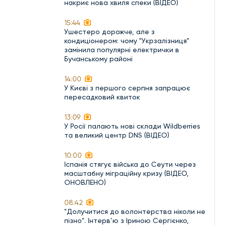
накриє нова хвиля спеки (ВІДЕО)
15:44
Ушестеро дорожче, але з
кондиціонером: чому "Укрзалізниця"
замінила популярні електрички в
Бучанському районі
14:00
У Києві з першого серпня запрацює
пересадковий квиток
13:09
У Росії палають нові склади Wildberries
та великий центр DNS (ВІДЕО)
10:00
Іспанія стягує війська до Сеути через
масштабну міграційну кризу (ВІДЕО,
ОНОВЛЕНО)
08:42
"Долучитися до волонтерства ніколи не
пізно". Інтерв’ю з Іриною Сергієнко,