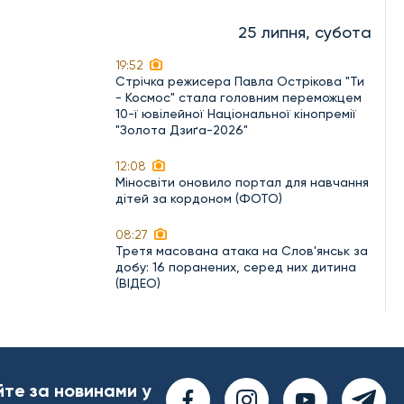
25 липня, субота
19:52
Стрічка режисера Павла Острікова "Ти
- Космос" стала головним переможцем
10-ї ювілейної Національної кінопремії
"Золота Дзиґа-2026"
12:08
Міносвіти оновило портал для навчання
дітей за кордоном (ФОТО)
08:27
Третя масована атака на Слов'янськ за
добу: 16 поранених, серед них дитина
(ВІДЕО)
йте за новинами у