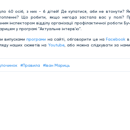
уло 40 осіб, з них - 6 дітей! Де купатися, аби не втонути? 
топленні? Що робити, якщо негода застала вас у полі? П
овним інспектором відділу організації профілактичної роботи Бу
арицем у програмі "Актуальне інтерв'ю".
ми випусками
програми
на сайті, обговорити це на
Facebook
в
гляду наших сюжетів на
Youtube
, або можна слідкувати за нам
дпочинок
#Правила
#Іван Мариць