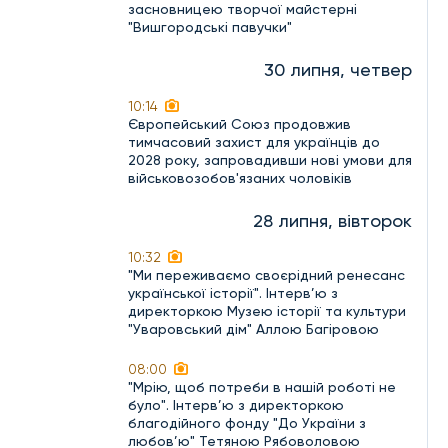
засновницею творчої майстерні
"Вишгородські павучки"
30 липня, четвер
10:14
Європейський Союз продовжив
тимчасовий захист для українців до
2028 року, запровадивши нові умови для
військовозобов'язаних чоловіків
28 липня, вівторок
10:32
"Ми переживаємо своєрідний ренесанс
української історії". Інтерв’ю з
директоркою Музею історії та культури
"Уваровський дім" Аллою Багіровою
08:00
"Мрію, щоб потреби в нашій роботі не
було". Інтерв’ю з директоркою
благодійного фонду "До України з
любов’ю" Тетяною Рябоволовою