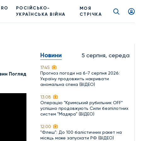
PRO
РОСІЙСЬКО-
МОЯ
УКРАЇНСЬКА ВІЙНА
СТРІЧКА
Новини
5 серпня, середа
17:45
Прогноз погоди на 6-7 серпня 2026:
вин Погляд
Україну продовжить накривати
аномальна спека (ВІДЕО)
13:08
Операцію "Кримський рубильник OFF"
успішно продовжують Сили безпілотних
систем "Мадяра" (ВІДЕО)
12:00
"Флеш": До 100 балістичних ракет на
місяць може запускати РФ (ВІДЕО)