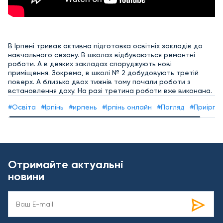
В Ірпені триває активна підготовка освітніх закладів до
навчального сезону. В школах відбуваються ремонтні
роботи. А в деяких закладах споруджують нові
приміщення. Зокрема, в школі № 2 добудовують третій
поверх. А близько двох тижнів тому почали роботи з
встановлення даху. На разі третина роботи вже виконана.
#Освіта
#Ірпінь
#ирпень
#Ірпінь онлайн
#Погляд
#Приірпін
Отримайте актуальні
новини