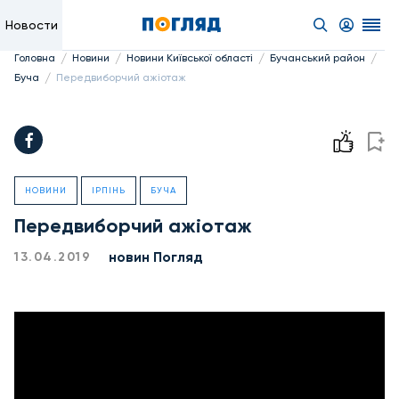
Новости
/
/
/
/
Головна
Новини
Новини Київської області
Бучанський район
/
Буча
Передвиборчий ажіотаж
НОВИНИ
ІРПІНЬ
БУЧА
Передвиборчий ажіотаж
новин Погляд
13.04.2019