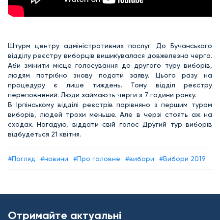
Штурм центру адміністративних послуг. До Бучанського
відділу реєстру виборців вишикувалася довжелезна черга.
Аби змінити місце голосування до другого туру виборів,
людям потрібно знову подати заяву. Цього разу на
процедуру є лише тиждень. Тому відділ реєстру
переповнений. Люди займають черги з 7 години ранку.
В Ірпінському відділі реєстрів порівняно з першим туром
виборів, людей трохи меньше. Але в черзі стоять аж на
сходах. Нагадую, віддати свій голос Другий тур виборів
відбудеться 21 квітня.
#Погляд
#новини
#Про головне
#вибори
#Вибори 2019
Отримайте актуальні