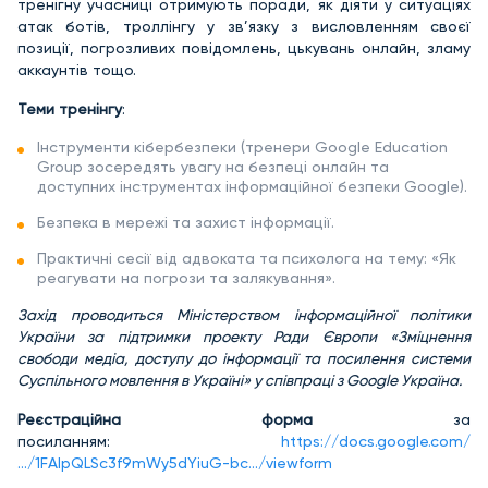
тренігну учасниці отримують поради, як діяти у ситуаціях
атак ботів, троллінгу у зв’язку з висловленням своєї
позиції, погрозливих повідомлень, цькувань онлайн, зламу
аккаунтів тощо.
Теми тренінгу
:
Інструменти кібербезпеки (тренери Google Education
Group зосередять увагу на безпеці онлайн та
доступних інструментах інформаційної безпеки Google).
Безпека в мережі та захист інформації.
Практичні сесії від адвоката та психолога на тему: «Як
реагувати на погрози та залякування».
Захід проводиться Міністерством інформаційної політики
України за підтримки проекту Ради Європи «Зміцнення
свободи медіа, доступу до інформації та посилення системи
Суспільного мовлення в Україні» у співпраці з Google Україна.
Реєстраційна форма
за
посиланням:
https://docs.google.com/
…/1FAIpQLSc3f9mWy5dYiuG-bc…/viewform