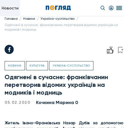
Новости
/
/
/
Головна
Новини
Україна-суспільство
Одягнені в сучасне: франківчанин перетворив відомих українців на
модників і модниць
НОВИНИ
КУЛЬТУРА
УКРАЇНА-СУСПІЛЬСТВО
Одягнені в сучасне: франківчанин
перетворив відомих українців на
модників і модниць
Кочкина Марина 0
05.02.2020
Житель Івано-Франківська Назар Дубів за допомогою