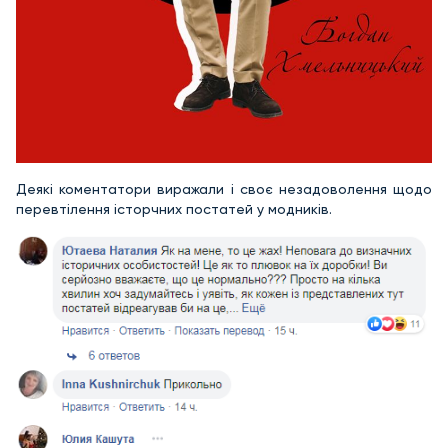
Деякі коментатори виражали і своє незадоволення щодо
перевтілення історчних постатей у модників.