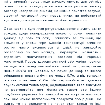
які у зимовий період люди використовують для обігріву
осель. Багато господарів не звертають уваги на власну
безпеку: несправний димохід, не щільно прилягає засувка,
відсутній металевий лист перед піччю, на небезпечній
відстані від печі розміщені легкозаймисті речі тощо.
Отож, щоб не було лиха рятувальнии рекомендують вжити
заходів, щодо попередження пожежі, а саме очистити
димохід від золи та сажі, замазати всі тріщини, що
з’явилися у кладці (при високій температурі глиняний
розчин часто висипається зі швів), не залишайте
розтоплену піч без нагляду, перевірте наявність і
справність протипожежних розділок від горючих
конструкцій. Перед дверцятами печі або каміна повинен
знаходитись передтопковий металевий лист, розміром не
менше 50х70 см. Відстань від печей до шаф та іншого
обладнання повинна бути не менше 0,7м, а від топкових
отворів – не менше1,25м. Не закріплюйте на димових
трубах антени телевізорів, радіоприймачів. Ні за яких умов
не розтоплюйте печі бензином, гасом або іншими
подібними рідинами. Не залишайте на нагрітих частинах
печі або каміна легкозаймисті предмети або рідини. Не
сушіть та не складайте на печах одяг, дрова та інші