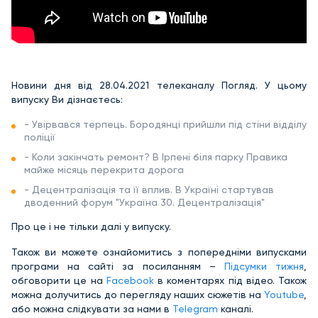
Новини дня від 28.04.2021 телеканалу Погляд. У цьому
випуску Ви дізнаєтесь:
- Увірвався терпець. Бородянці прийшли під стіни відділу
поліції
- Коли закінчать ремонт? В Ірпені біля парку Правика
майже місяць перекрита дорога
- Децентралізація та її вплив. В Україні стартував
дводенний форум "Україна 30. Децентралізація"
Про це і не тільки далі у випуску.
Також ви можете ознайомитись з попередніми випусками
програми на сайті за посиланням –
Підсумки тижня
,
обговорити це на
Facebook
в коментарях під відео. Також
можна долучитись до перегляду наших сюжетів на
Youtube
,
або можна слідкувати за нами в
Telegram
каналі.