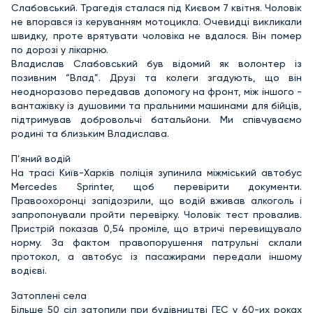
Слабовський. Трагедія сталася під Києвом 7 квітня. Чоловік
не впорався із керуванням мотоцикла. Очевидці викликали
швидку, проте врятувати чоловіка не вдалося. Він помер
по дорозі у лікарню.
Владислав Слабовський був відомий як волонтер із
позивним “Влад”. Друзі та колеги згадують, що він
неодноразово передавав допомогу на фронт, між іншого -
вантажівку із душовими та пральними машинами для бійців,
підтримував добровольчі батальйони. Ми співчуваємо
родині та близьким Владислава.
П’яний водій
На трасі Київ-Харків поліція зупинила міжміський автобус
Mercedes Sprinter, щоб перевірити документи.
Правоохоронці запідозрили, що водій вживав алкоголь і
запропонували пройти перевірку. Чоловік тест провалив.
Пристрій показав 0,54 проміле, що втричі перевищувало
норму. За фактом правопорушення патрульні склали
протокол, а автобус із пасажирами передали іншому
водієві.
Затоплені села
Більше 50 сіл затопили при будівництві ГЕС у 60-их роках