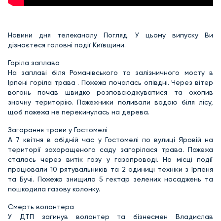
Новини дня телеканалу Погляд. У цьому випуску Ви
дізнаєтеся головні події Київщини.
Горіла заплава
На заплаві біля Романівського та залізничного мосту в
Ірпені горіла трава . Пожежа почалась опівдні. Через вітер
вогонь почав швидко розповсюджуватися та охопив
значну територію. Пожежники поливали водою біля лісу,
щоб пожежа не перекинулась на дерева.
Загорання трави у Гостомелі
А 7 квітня в обідній час у Гостомелі по вулиці Яровій на
території захаращеного саду загорілася трава. Пожежа
сталась через витік газу у газопроводі. На місці події
працювали 10 рятувальників та 2 одиниці техніки з Ірпеня
та Бучі. Пожежа знищила 5 гектар зелених насаджень та
пошкодила газову колонку.
Смерть волонтера
У ДТП загинув волонтер та бізнесмен Владислав