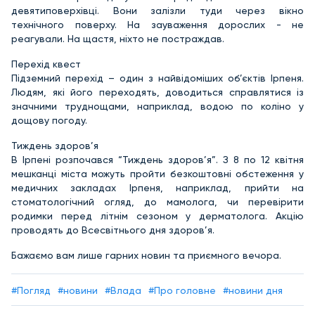
девятиповерхівці. Вони залізли туди через вікно
технічного поверху. На зауваження дорослих - не
реагували. На щастя, ніхто не постраждав.
Перехід квест
Підземний перехід – один з найвідоміших об’єктів Ірпеня.
Людям, які його переходять, доводиться справлятися із
значними труднощами, наприклад, водою по коліно у
дощову погоду.
Тиждень здоров’я
В Ірпені розпочався “Тиждень здоров’я”. З 8 по 12 квітня
мешканці міста можуть пройти безкоштовні обстеження у
медичних закладах Ірпеня, наприклад, прийти на
стоматологічний огляд, до мамолога, чи перевірити
родимки перед літнім сезоном у дерматолога. Акцію
проводять до Всесвітнього дня здоров’я.
Бажаємо вам лише гарних новин та приємного вечора.
#Погляд
#новини
#Влада
#Про головне
#новини дня