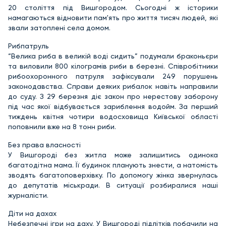
20 століття під Вишгородом. Сьогодні ж історики
намагаються відновити пам'ять про життя тисяч людей, які
звали затоплені села домом.
Рибпатруль
“Велика риба в великій воді сидить” подумали браконьєри
та виловили 800 кілограмів риби в березні. Співробітники
рибоохоронного патруля зафіксували 249 порушень
законодавства. Справи деяких рибалок навіть направили
до суду. З 29 березня діє закон про нерестову заборону
під час якої відбувається зариблення водойм. За перший
тиждень квітня чотири водосховища Київської області
поповнили вже на 8 тонн риби.
Без права власності
У Вишгороді без житла може залишитись одинока
багатодітна мама. Її будинок планують знести, а натомість
зводять багатоповерхівку. По допомогу жінка звернулась
до депутатів міськради. В ситуації розбиралися наші
журналісти.
Діти на дахах
Небезпечні ігри на даху. У Вишгороді підлітків побачили на