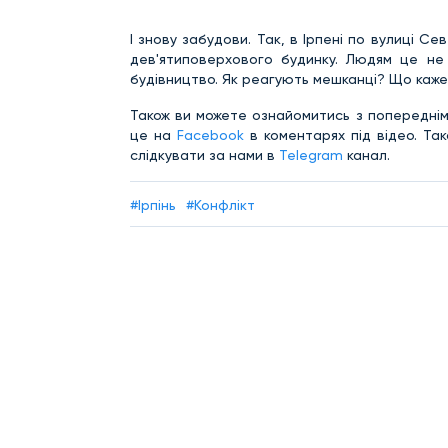
І знову забудови. Так, в Ірпені по вулиці С
дев'ятиповерхового будинку. Людям це не 
будівництво. Як реагують мешканці? Що каж
Також ви можете ознайомитись з попереднім
це на
Facebook
в коментарях під відео. Та
слідкувати за нами в
Telegram
канал.
#Ірпінь
#Конфлікт