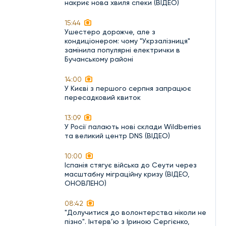
накриє нова хвиля спеки (ВІДЕО)
15:44
Ушестеро дорожче, але з
кондиціонером: чому "Укрзалізниця"
замінила популярні електрички в
Бучанському районі
14:00
У Києві з першого серпня запрацює
пересадковий квиток
13:09
У Росії палають нові склади Wildberries
та великий центр DNS (ВІДЕО)
10:00
Іспанія стягує війська до Сеути через
масштабну міграційну кризу (ВІДЕО,
ОНОВЛЕНО)
08:42
"Долучитися до волонтерства ніколи не
пізно". Інтерв’ю з Іриною Сергієнко,