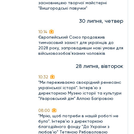
засновницею творчої майстерні
"Вишгородські павучки"
30 липня, четвер
10:14
Європейський Союз продовжив
тимчасовий захист для українців до
2028 року, запровадивши нові умови для
військовозобов'язаних чоловіків
28 липня, вівторок
10:32
"Ми переживаємо своєрідний ренесанс
української історії". Інтерв’ю з
директоркою Музею історії та культури
"Уваровський дім" Аллою Багіровою
08:00
"Мрію, щоб потреби в нашій роботі не
було". Інтерв’ю з директоркою
благодійного фонду "До України з
любов’ю" Тетяною Рябоволовою