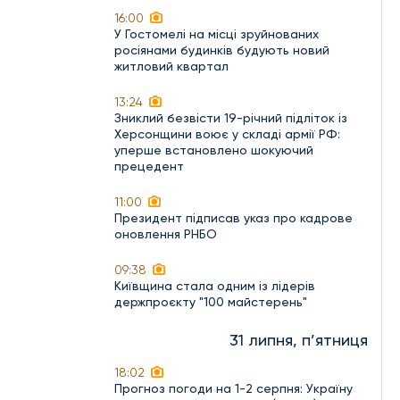
16:00
У Гостомелі на місці зруйнованих
росіянами будинків будують новий
житловий квартал
13:24
Зниклий безвісти 19-річний підліток із
Херсонщини воює у складі армії РФ:
уперше встановлено шокуючий
прецедент
11:00
Президент підписав указ про кадрове
оновлення РНБО
09:38
Київщина стала одним із лідерів
держпроєкту "100 майстерень"
31 липня, п’ятниця
18:02
Прогноз погоди на 1-2 серпня: Україну