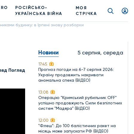
PRO
РОСІЙСЬКО-
МОЯ
УКРАЇНСЬКА ВІЙНА
СТРІЧКА
никами будинку: в Ірпені знову розборки
Новини
5 серпня, середа
17:45
Прогноз погоди на 6-7 серпня 2026:
ляд Погляд
Україну продовжить накривати
аномальна спека (ВІДЕО)
13:08
Операцію "Кримський рубильник OFF"
успішно продовжують Сили безпілотних
систем "Мадяра" (ВІДЕО)
12:00
"Флеш": До 100 балістичних ракет на
місяць може запускати РФ (ВІДЕО)