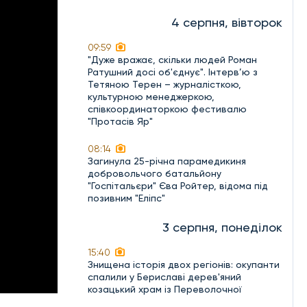
4 серпня, вівторок
09:59
"Дуже вражає, скільки людей Роман
Ратушний досі об'єднує". Інтерв’ю з
Тетяною Терен – журналісткою,
культурною менеджеркою,
співкоординаторкою фестивалю
"Протасів Яр"
08:14
Загинула 25-річна парамедикиня
добровольчого батальйону
"Госпітальєри" Єва Ройтер, відома під
позивним "Еліпс"
3 серпня, понеділок
15:40
Знищена історія двох регіонів: окупанти
спалили у Бериславі дерев'яний
козацький храм із Переволочної