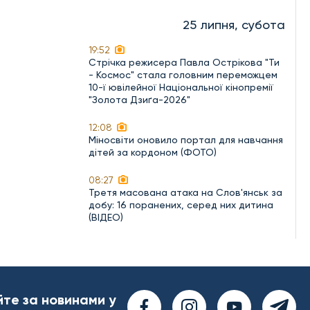
25 липня, субота
19:52
Стрічка режисера Павла Острікова "Ти
- Космос" стала головним переможцем
10-ї ювілейної Національної кінопремії
"Золота Дзиґа-2026"
12:08
Міносвіти оновило портал для навчання
дітей за кордоном (ФОТО)
08:27
Третя масована атака на Слов'янськ за
добу: 16 поранених, серед них дитина
(ВІДЕО)
йте за новинами у