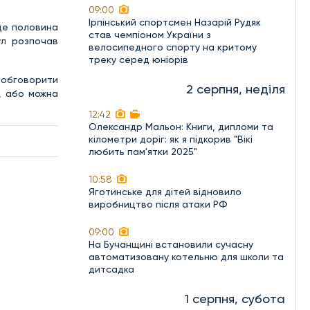
09:00
Ірпінський спортсмен Назарій Рудяк
 це половина
став чемпіоном України з
ул розпочав
велосипедного спорту на критому
треку серед юніорів
 обговорити
2 серпня, неділя
, або можна
12:42
Олександр Мальон: Книги, дипломи та
кілометри доріг: як я підкорив "Вікі
любить пам'ятки 2025"
10:58
Яготинське для дітей відновило
виробництво після атаки РФ
09:00
На Бучанщині встановили сучасну
автоматизовану котельню для школи та
дитсадка
1 серпня, субота