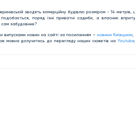
еверинівській зводять комерційну будівлю розміром - 14 метрів,
подобається, поряд їхні приватні садиби, а власник вприт
е сам забудовник?
и випусками новин на сайті за посиланням –
новини Київщини
,
кож можна долучитись до перегляду наших сюжетів на
Youtube