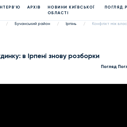
ІНТЕРВ'Ю
АРХІВ
НОВИНИ КИЇВСЬКОЇ
ПОГЛЯД.
ОБЛАСТІ
Бучанський район
Ірпінь
Конфлікт між влас
/
/
/
динку: в Ірпені знову розборки
Погляд Пог