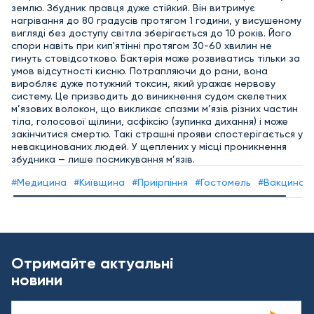
землю. Збудник правця дуже стійкий. Він витримує
нагрівання до 80 градусів протягом 1 години, у висушеному
вигляді без доступу світла зберігається до 10 років. Його
спори навіть при кип'ятінні протягом 30-60 хвилин не
гинуть стовідсотково. Бактерія може розвиватись тільки за
умов відсутності кисню. Потрапляючи до рани, вона
виробляє дуже потужний токсин, який уражає нервову
систему. Це призводить до виникнення судом скелетних
м’язових волокон, що викликає спазми м’язів різних частин
тіла, голосової щілини, асфіксію (зупинка дихання) і може
закінчитися смертю. Такі страшні прояви спостерігається у
невакцинованих людей. У щеплених у місці проникнення
збудника — лише посмикування м’язів.
#Медицина
#Київщина
#Приірпіння
#Гостомель
#Вакцинаці
Отримайте актуальні
новини