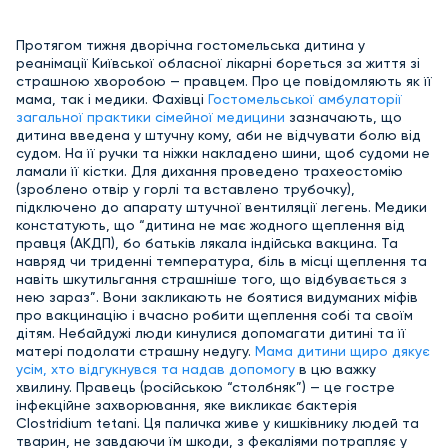
Протягом тижня дворічна гостомельська дитина у
реанімації Київської обласної лікарні бореться за життя зі
страшною хворобою — правцем. Про це повідомляють як її
мама, так і медики. Фахівці
Гостомельської амбулаторії
загальної практики сімейної медицини
зазначають, що
дитина введена у штучну кому, аби не відчувати болю від
судом. На її ручки та ніжки накладено шини, щоб судоми не
ламали її кістки. Для дихання проведено трахеостомію
(зроблено отвір у горлі та вставлено трубочку),
підключено до апарату штучної вентиляції легень. Медики
констатують, що “дитина не має жодного щеплення від
правця (АКДП), бо батьків лякала індійська вакцина. Та
навряд чи триденні температура, біль в місці щеплення та
навіть шкутильгання страшніше того, що відбувається з
нею зараз”. Вони закликають не боятися видуманих міфів
про вакцинацію і вчасно робити щеплення собі та своїм
дітям. Небайдужі люди кинулися допомагати дитині та її
матері подолати страшну недугу.
Мама дитини щиро дякує
усім, хто відгукнувся та надав допомогу
в цю важку
хвилину. Правець (російською “столбняк”) — це гостре
інфекційне захворювання, яке викликає бактерія
Clostridium tetani. Ця паличка живе у кишківнику людей та
тварин, не завдаючи їм шкоди, з фекаліями потрапляє у