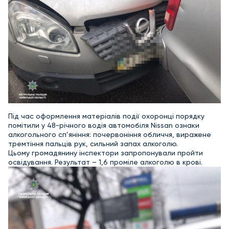
Під час оформлення матеріалів події охоронці порядку
помітили у 48-річного водія автомобіля Nissan ознаки
алкогольного сп’яніння: почервоніння обличчя, виражене
тремтіння пальців рук, сильний запах алкого
лю.
Цьому громадянину інспектори запропонували пройти
освідування. Результат – 1,6 проміле алкоголю в крові.