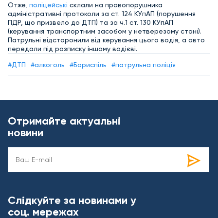
Отже,
поліцейські
склали на правопорушника
адміністративні протоколи за ст. 124 КУпАП (порушення
ПДР, що призвело до ДТП) та за ч.1 ст. 130 КУпАП
(керування транспортним засобом у нетверезому стані).
Патрульні відсторонили від керування цього водія, а авто
передали під розписку іншому водієві.
#ДТП
#алкоголь
#Бориспіль
#патрульна поліція
Отримайте актуальні
новини
Слідкуйте за новинами у
соц. мережах