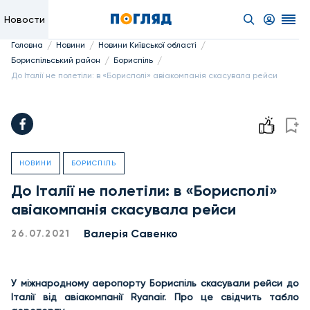
Новости
/
/
/
Головна
Новини
Новини Київської області
/
/
Бориспільський район
Бориспіль
До Італії не полетіли: в «Борисполі» авіакомпанія скасувала рейси
НОВИНИ
БОРИСПІЛЬ
До Італії не полетіли: в «Борисполі»
авіакомпанія скасувала рейси
Валерія Савенко
26.07.2021
У міжнародному аеропорту Бориспіль скасували рейси до
Італії від авіакомпанії Ryanair. Про це свідчить табло