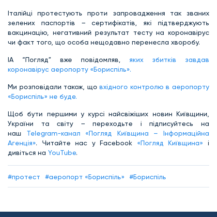
Італійці протестують проти запровадження так званих
зелених паспортів – сертифікатів, які підтверджують
вакцинацію, негативний результат тесту на коронавірус
чи факт того, що особа нещодавно перенесла хворобу.
ІА “Погляд” вже повідомляв,
яких збитків завдав
коронавірус аеропорту «Бориспіль».
Ми розповідали також, що
вхідного контролю в аеропорту
«Бориспіль» не буде.
Щоб бути першими у курсі найсвіжіших новин Київщини,
України та світу – переходьте і підписуйтесь на
наш
Telegram-канал «Погляд Київщина – Інформаційна
Агенція»
. Читайте нас у Facebook
«Погляд Київщина»
і
дивіться на
YouTube
.
#протест
#аеропорт «Бориспіль»
#Бориспіль