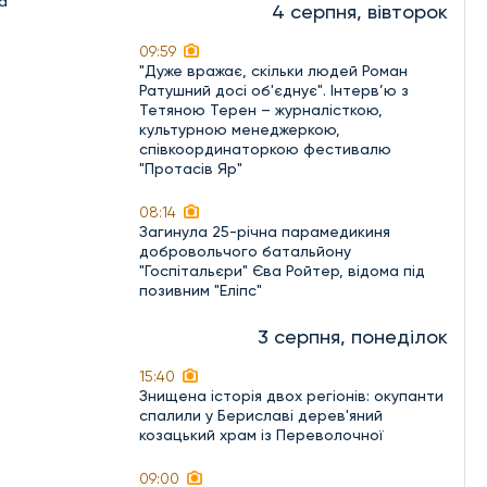
а
4 серпня, вівторок
09:59
"Дуже вражає, скільки людей Роман
Ратушний досі об'єднує". Інтерв’ю з
Тетяною Терен – журналісткою,
культурною менеджеркою,
співкоординаторкою фестивалю
"Протасів Яр"
08:14
Загинула 25-річна парамедикиня
добровольчого батальйону
"Госпітальєри" Єва Ройтер, відома під
позивним "Еліпс"
3 серпня, понеділок
15:40
Знищена історія двох регіонів: окупанти
спалили у Бериславі дерев'яний
козацький храм із Переволочної
09:00