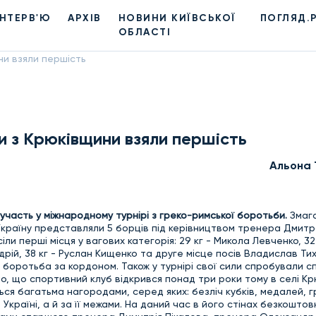
ІНТЕРВ'Ю
АРХІВ
НОВИНИ КИЇВСЬКОЇ
ПОГЛЯД.
ОБЛАСТІ
ни взяли першість
и з Крюківщини взяли першість
Альона 
участь у міжнародному турнірі з греко-римської боротьби.
Змаг
. Україну представляли 5 борців під керівництвом тренера Дмитр
ли перші місця у вагових категорія: 29 кг - Микола Левченко, 32 
ій, 38 кг - Руслан Кищенко та друге місце посів Владислав Тихи
 боротьба за кордоном. Також у турнірі свої сили спробували с
ємо, що
спортивний клуб відкрився понад три роки тому в селі К
ся багатьма нагородами, серед яких: безліч кубків, медалей, г
Україні, а й за її межами. На даний час в його стінах безкоштов