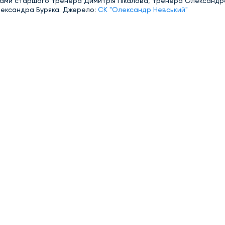
овами старшого тренера Димитрія Пікалова, тренера Олександр
ександра Буряка.
Джерело:
СК "Олександр Невський"