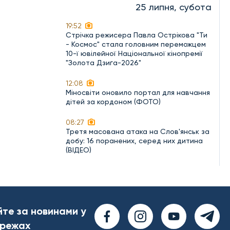
25 липня, субота
19:52
Стрічка режисера Павла Острікова "Ти
- Космос" стала головним переможцем
10-ї ювілейної Національної кінопремії
"Золота Дзиґа-2026"
12:08
Міносвіти оновило портал для навчання
дітей за кордоном (ФОТО)
08:27
Третя масована атака на Слов'янськ за
добу: 16 поранених, серед них дитина
(ВІДЕО)
йте за новинами у
ережах