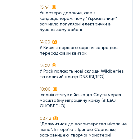
15:44
Ушестеро дорожче, але з
кондиціонером: чому "Укрзалізниця"
замінила популярні електрички в
Бучанському районі
14:00
У Києві з першого серпня запрацює
пересадковий квиток
13:09
У Росії палають нові склади Wildberries
та великий центр DNS (ВІДЕО)
10:00
Іспанія стягує війська до Сеути через
масштабну міграційну кризу (ВІДЕО,
ОНОВЛЕНО)
08:42
"Долучитися до волонтерства ніколи не
пізно". Інтерв’ю з Іриною Сергієнко,
засновницею творчої майстерні