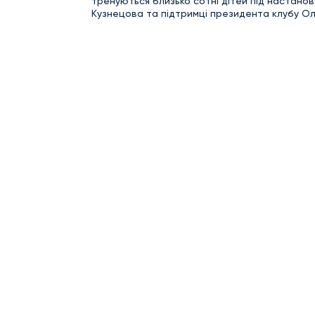
тренуються близько сотні дітей під настан
Кузнецова та підтримці президента клубу Ол