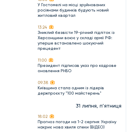
У Гостомелі на місці зруйнованих
росіянами будинків будують новий
житловий квартал
13:24
Зниклий безвісти 19-річний підліток із
Херсонщини воює у складі армії РФ:
уперше встановлено шокуючий
прецедент
11:00
Президент підписав указ про кадрове
оновлення РНБО
09:38
Київщина стала одним із лідерів
держпроєкту "100 майстерень"
31 липня, п’ятниця
18:02
Прогноз погоди на 1-2 серпня: Україну
накриє нова хвиля спеки (ВІДЕО)