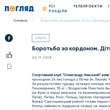
УСІ
ТЕЛЕПРОЄКТИ
РОЗДІЛИ
Головна
Боротьба за кордоном. Діти з Крюківщи
/
НОВИНИ
Боротьба за кордоном. Діт
26.11.2018
Спортивний клуб "Олександр Невський" взяв 
проходили 24 листопада у Латвії (м. Лієпая)
За результатами турніру четверо хлопців посі
Пономаренко, 35 кг - Владислав Покотило Андр
Це були їх перші змагання та безкомпромісна
Латвії, Литви, Росії, Польщі, Ізраїлю. Нагада
(Києво-Святошинський район) та вже пишаєть
Хлопці займають лідируючи позиції не лише в 