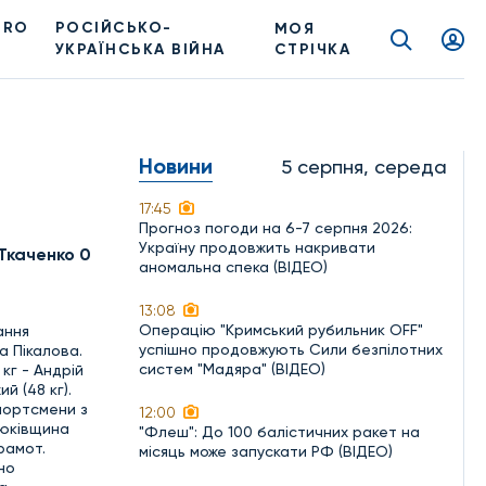
PRO
РОСІЙСЬКО-
МОЯ
УКРАЇНСЬКА ВІЙНА
СТРІЧКА
Новини
5 серпня, середа
17:45
Прогноз погоди на 6-7 серпня 2026:
Україну продовжить накривати
Ткаченко 0
аномальна спека (ВІДЕО)
13:08
Операцію "Кримський рубильник OFF"
ання
успішно продовжують Сили безпілотних
а Пікалова.
систем "Мадяра" (ВІДЕО)
кг - Андрій
й (48 кг).
портсмени з
12:00
рюківщина
"Флеш": До 100 балістичних ракет на
рамот.
місяць може запускати РФ (ВІДЕО)
но