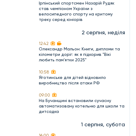
Ірпінський спортсмен Назарій Рудяк
став чемпіоном України з
велосипедного спорту на критому
треку серед юніорів
2 серпня, неділя
12:42
Олександр Мальон: Книги, дипломи та
кілометри доріг: як я підкорив "Вікі
любить пам'ятки 2025"
10:58
Яготинське для дітей відновило
виробництво після атаки РФ
09:00
На Бучанщині встановили сучасну
автоматизовану котельню для школи та
дитсадка
1 серпня, субота
16:00