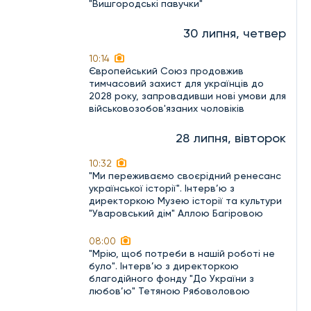
"Вишгородські павучки"
30 липня, четвер
10:14
Європейський Союз продовжив
тимчасовий захист для українців до
2028 року, запровадивши нові умови для
військовозобов'язаних чоловіків
28 липня, вівторок
10:32
"Ми переживаємо своєрідний ренесанс
української історії". Інтерв’ю з
директоркою Музею історії та культури
"Уваровський дім" Аллою Багіровою
08:00
"Мрію, щоб потреби в нашій роботі не
було". Інтерв’ю з директоркою
благодійного фонду "До України з
любов’ю" Тетяною Рябоволовою