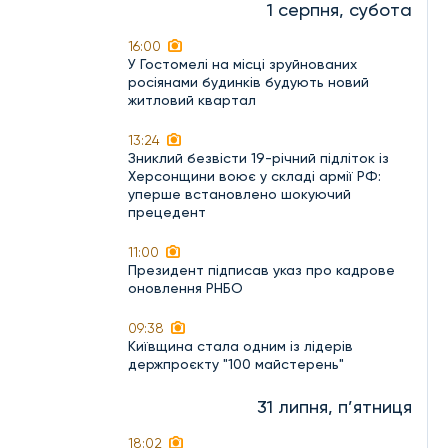
1 серпня, субота
16:00
У Гостомелі на місці зруйнованих
росіянами будинків будують новий
житловий квартал
13:24
Зниклий безвісти 19-річний підліток із
Херсонщини воює у складі армії РФ:
уперше встановлено шокуючий
прецедент
11:00
Президент підписав указ про кадрове
оновлення РНБО
09:38
Київщина стала одним із лідерів
держпроєкту "100 майстерень"
31 липня, п’ятниця
18:02