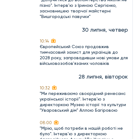
пізно". Інтерв’ю з Іриною Сергієнко,
засновницею творчої майстерні
"Вишгородські павучки"
30 липня, четвер
10:14
Європейський Союз продовжив
тимчасовий захист для українців до
2028 року, запровадивши нові умови для
військовозобов'язаних чоловіків
28 липня, вівторок
10:32
"Ми переживаємо своєрідний ренесанс
української історії". Інтерв’ю з
директоркою Музею історії та культури
"Уваровський дім" Аллою Багіровою
08:00
"Мрію, щоб потреби в нашій роботі не
було". Інтерв’ю з директоркою