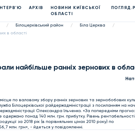
ІНТЕРВ'Ю
АРХІВ
НОВИНИ КИЇВСЬКОЇ
ПОГЛЯД.
ОБЛАСТІ
Білоцерківський район
Біла Церква
/
/
/
вих в області
рали найбільше ранніх зернових в обла
Нат
І місце по валовому збору ранніх зернових та зернобобових кул
ужба Білоцерківської райдержадміністрації з посиланням на на
ержадміністрації Олександра Ільченко. «За попередніми прогно
одержано понад 140 млн. грн. прибутку. Рівень рентабельності
одукції за 2018 рік (в порівняльних цінах 2010 року) по
6,7 млн. грн», - йдеться у повідомленні.