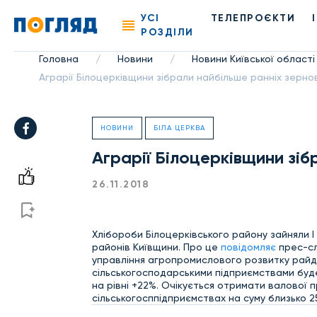
УСІ
ТЕЛЕПРОЄКТИ
РОЗДІЛИ
Головна
Новини
Новини Київської області
/
/
Аграрії Білоцерківщини зібрали найбільше ранніх зерно
НОВИНИ
БІЛА ЦЕРКВА
Аграрії Білоцерківщини зіб
26.11.2018
Хлібороби Білоцерківського району зайняли 
районів Київщини. Про це
повідомляє
прес-сл
управління агропромислового розвитку райд
сільськогосподарськими підприємствами буде 
на рівні +22%. Очікується отримати валової пр
сільськогосппідприємствах на суму близько 25