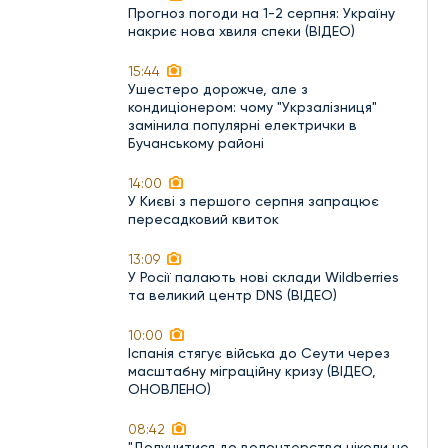
Прогноз погоди на 1-2 серпня: Україну
накриє нова хвиля спеки (ВІДЕО)
15:44
Ушестеро дорожче, але з
кондиціонером: чому "Укрзалізниця"
замінила популярні електрички в
Бучанському районі
14:00
У Києві з першого серпня запрацює
пересадковий квиток
13:09
У Росії палають нові склади Wildberries
та великий центр DNS (ВІДЕО)
10:00
Іспанія стягує війська до Сеути через
масштабну міграційну кризу (ВІДЕО,
ОНОВЛЕНО)
08:42
"Долучитися до волонтерства ніколи не