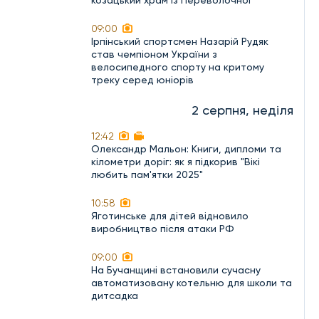
козацький храм із Переволочної
09:00
Ірпінський спортсмен Назарій Рудяк
став чемпіоном України з
велосипедного спорту на критому
треку серед юніорів
2 серпня, неділя
12:42
Олександр Мальон: Книги, дипломи та
кілометри доріг: як я підкорив "Вікі
любить пам'ятки 2025"
10:58
Яготинське для дітей відновило
виробництво після атаки РФ
09:00
На Бучанщині встановили сучасну
автоматизовану котельню для школи та
дитсадка