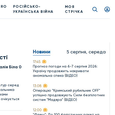
PRO
РОСІЙСЬКО-
МОЯ
УКРАЇНСЬКА ВІЙНА
СТРІЧКА
Новини
5 серпня, середа
сті
17:45
Прогноз погоди на 6-7 серпня 2026:
алія Біла 0
Україну продовжить накривати
аномальна спека (ВІДЕО)
ьтур серед
13:08
чальника
Операцію "Кримський рубильник OFF"
зами
успішно продовжують Сили безпілотних
 очікується
систем "Мадяра" (ВІДЕО)
12:00
"Флеш": До 100 балістичних ракет на