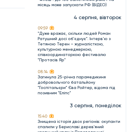
місяць може запускати РФ (ВІДЕО)
4 серпня, вівторок
09:59
"Дуже вражає, скільки людей Роман
Ратушний досі об'єднує". Інтерв’ю з
Тетяною Терен – журналісткою,
культурною менеджеркою,
співкоординаторкою фестивалю
"Протасів Яр"
08:14
Загинула 25-річна парамедикиня
добровольчого батальйону
"Госпітальєри" Єва Ройтер, відома під
позивним "Еліпс"
3 серпня, понеділок
15:40
Знищена історія двох регіонів: окупанти
спалили у Бериславі дерев'яний