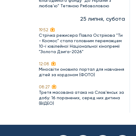
благодійного фонду "До України з
любов’ю" Тетяною Рябоволовою
25 липня, субота
19:52
Стрічка режисера Павла Острікова "Ти
- Космос" стала головним переможцем
10-ї ювілейної Національної кінопремії
"Золота Дзиґа-2026"
12:08
Міносвіти оновило портал для навчання
дітей за кордоном (ФОТО)
08:27
Третя масована атака на Слов'янськ за
добу: 16 поранених, серед них дитина
(ВІДЕО)